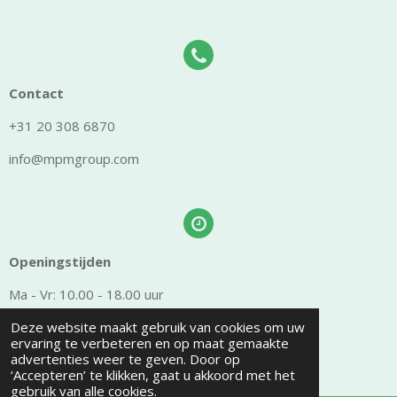
Contact
+31 20 308 6870
info@mpmgroup.com
Openingstijden
Ma - Vr: 10.00 - 18.00 uur
Deze website maakt gebruik van cookies om uw
Zaterdag: 10.00 - 15.00 uur
ervaring te verbeteren en op maat gemaakte
advertenties weer te geven. Door op
Zondag: Gesloten
‘Accepteren’ te klikken, gaat u akkoord met het
gebruik van alle cookies.