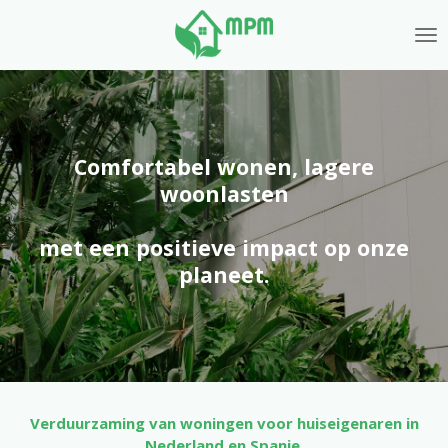
Ga
direct
naar
de
hoofdinhoud
Comfortabel wonen, lagere
woonlasten
met een positieve impact op onze
planeet.
Verduurzaming van woningen voor huiseigenaren in
Nederland en Spanje.